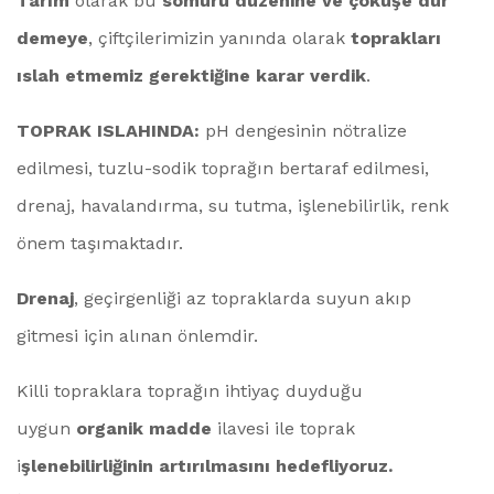
Tarım
olarak bu
sömürü düzenine ve çöküşe dur
demeye
, çiftçilerimizin yanında olarak
toprakları
ıslah etmemiz gerektiğine karar verdik
.
TOPRAK ISLAHINDA:
pH dengesinin nötralize
edilmesi, tuzlu-sodik toprağın bertaraf edilmesi,
drenaj, havalandırma, su tutma, işlenebilirlik, renk
önem taşımaktadır.
Drenaj
, geçirgenliği az topraklarda suyun akıp
gitmesi için alınan önlemdir.
Killi topraklara toprağın ihtiyaç duyduğu
uygun
organik madde
ilavesi ile toprak
i
şlenebilirliğinin artırılmasını hedefliyoruz.