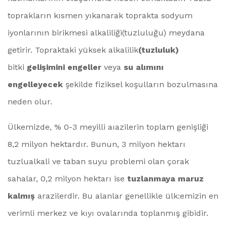
toprakların kısmen yıkanarak toprakta sodyum
iyonlarının birikmesi alkaliliği(tuzluluğu) meydana
getirir. Topraktaki yüksek alkalilik
(tuzluluk)
bitki
gelişimini engeller
veya
su alımını
engelleyecek
şekilde fiziksel koşulların bozulmasına
neden olur.
Ülkemizde, % 0-3 meyilli aıazilerin toplam genişliği
8,2 milyon hektardır. Bunun, 3 milyon hektarı
tuzlualkali ve taban suyu problemi olan çorak
sahalar, 0,2 milyon hektarı ise
tuzlanmaya maruz
kalmış
arazilerdir. Bu alanlar genellikle ülk:emizin en
verimli merkez ve kıyı ovalarında toplanmış gibidir.