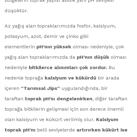
bölgelerin toprak yapısı asidik yani pH seviyesi
düşüktür.
Az yağış alan topraklarımızda fosfor, kalsiyum,
potasyum, azot, demir ve çinko gibi
elementlerin
pH’nın yüksek
olması nedeniyle, çok
yağış alan topraklarımızda da
pH’nın düşük
olması
nedeniyle
bitkilerce alınımları çok zordur.
Bu
nedenle toprağa
kalsiyum ve kükürdü
bir arada
içeren
“Tarımsal Jips“
uygulandığında, bir
taraftan
toprak pH’sı dengelenirken
, diğer taraftan
toprağa bitkilerin gelişmesi için son derece önemli
olan kalsiyum ve kükürt verilmiş olur.
Kalsiyum
toprak pH’nı
belli seviyelerde
artırırken
kükürt ise