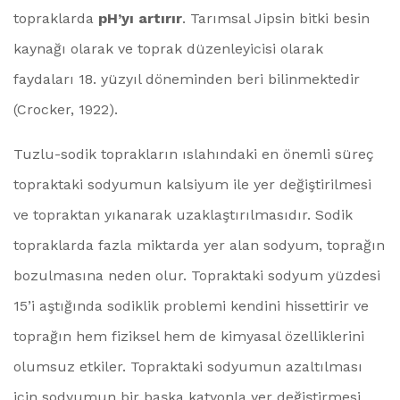
topraklarda
pH’yı artırır
. Tarımsal Jipsin bitki besin
kaynağı olarak ve toprak düzenleyicisi olarak
faydaları 18. yüzyıl döneminden beri bilinmektedir
(Crocker, 1922).
Tuzlu-sodik toprakların ıslahındaki en önemli süreç
topraktaki sodyumun kalsiyum ile yer değiştirilmesi
ve topraktan yıkanarak uzaklaştırılmasıdır. Sodik
topraklarda fazla miktarda yer alan sodyum, toprağın
bozulmasına neden olur. Topraktaki sodyum yüzdesi
15’i aştığında sodiklik problemi kendini hissettirir ve
toprağın hem fiziksel hem de kimyasal özelliklerini
olumsuz etkiler. Topraktaki sodyumun azaltılması
için sodyumun bir başka katyonla yer değiştirmesi