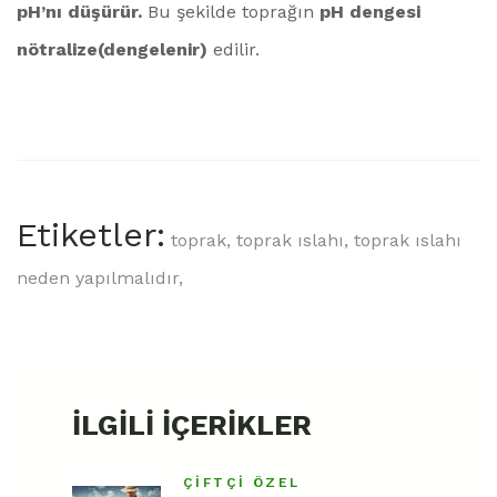
pH’nı düşürür.
Bu şekilde toprağın
pH dengesi
nötralize(dengelenir)
edilir.
Etiketler:
toprak,
toprak ıslahı,
toprak ıslahı
neden yapılmalıdır,
İLGILI İÇERIKLER
ÇIFTÇI ÖZEL