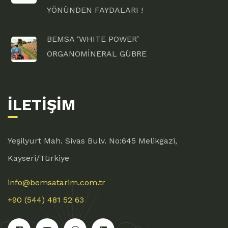
YÖNÜNDEN FAYDALARI !
BEMSA ‘WHITE POWER’
ORGANOMİNERAL GÜBRE
İLETIŞIM
Yeşilyurt Mah. Sivas Bulv. No:645 Melikgazi,
Kayseri/Türkiye
info@bemsatarim.com.tr
+90 (544) 481 52 63