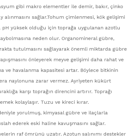
otasyum gibi makro elementler ile demir, bakır, çinko
lay alınmasını sağlar.Tohum çimlenmesi, kök gelişimi
a pH yüksek olduğu için toprağa uygulanan azotlu
kaybolmasına neden olur. Organomineral gübre,
akta tutulmasını sağlayarak önemli miktarda gübre
 yapışmasını önleyerek meyve gelişimi daha rahat ve
ma ve havalanma kapasitesi artar. Böylece bitkinin
t sera naylonuna zarar vermez. Ayriyeten kükürt
lığa karşı toprağın direncini artırır. Toprağı
mek kolaylaşır. Tuzu ve kireci kırar.
deniyle yorulmuş, kimyasal gübre ve ilaçlarla
slah ederek eski haline kavuşmasını sağlar.
elerin raf ömrünü uzatır. Azotun salınımı destekler