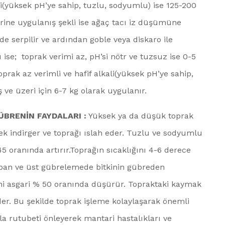
ali(yüksek pH’ye sahip, tuzlu, sodyumlu) ise 125-200
lerine uygulanış şekli ise ağaç tacı iz düşümüne
de serpilir ve ardından goble veya diskaro ile
 ise; toprak verimi az, pH’si nötr ve tuzsuz ise 0-5
toprak az verimli ve hafif alkali(yüksek pH’ye sahip,
 ve üzeri için 6-7 kg olarak uygulanır.
BRENİN FAYDALARI :
Yüksek ya da düşük toprak
ek indirger ve toprağı ıslah eder. Tuzlu ve sodyumlu
5 oranında artırır.Toprağın sıcaklığını 4-6 derece
 Taban ve üst gübrelemede bitkinin gübreden
ini asgari % 50 oranında düşürür. Topraktaki kaymak
r. Bu şekilde toprak işleme kolaylaşarak önemli
la rutubeti önleyerek mantari hastalıkları ve