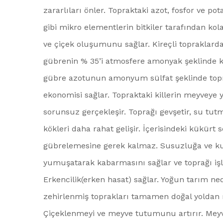
zararlıları önler. Topraktaki azot, fosfor ve p
gibi mikro elementlerin bitkiler tarafından ko
ve çiçek oluşumunu sağlar. Kireçli topraklard
gübrenin % 35’i atmosfere amonyak şeklinde 
gübre azotunun amonyum sülfat şeklinde topr
ekonomisi sağlar. Topraktaki killerin meyveye
sorunsuz gerçekleşir. Toprağı gevşetir, su tut
kökleri daha rahat gelişir. İçerisindeki kükür
gübrelemesine gerek kalmaz. Susuzluğa ve kurak
yumuşatarak kabarmasını sağlar ve toprağı işle
Erkencilik(erken hasat) sağlar. Yoğun tarım ne
zehirlenmiş toprakları tamamen doğal yoldan ı
Çiçeklenmeyi ve meyve tutumunu artırır. Meyv