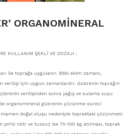
ER’ ORGANOMİNERAL
E KULLANIM ŞEKLİ VE DOZAJI :
ı ile toprağa uygulanır. Bitki ekim zamanı,
 verilişi için uygun zamanlardır. Gübrenin toprağın
 gübrenin verilişinden sonra yağış ve sulama suyu
isinde organomineral gübrenin çözünme süreci
amamen doğal oluşu nedeniyle topraktaki çözünmesi
ın pH’si nötr ve tuzsuz ise 75-100 kg atılması, toprak