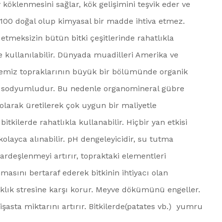
köklenmesini sağlar, kök gelişimini teşvik eder ve
 100 doğal olup kimyasal bir madde ihtiva etmez.
 etmeksizin bütün bitki çeşitlerinde rahatlıkla
inde kullanılabilir. Dünyada muadilleri Amerika ve
lkemiz topraklarının büyük bir bölümünde organik
ve sodyumludur. Bu nedenle organomineral gübre
olarak üretilerek çok uygun bir maliyetle
tkilerde rahatlıkla kullanabilir. Hiçbir yan etkisi
olayca alınabilir. pH dengeleyicidir, su tutma
 kardeşlenmeyi artırır, topraktaki elementleri
sını bertaraf ederek bitkinin ihtiyacı olan
caklık stresine karşı korur. Meyve dökümünü engeller.
şasta miktarını artırır. Bitkilerde(patates vb.) yumru