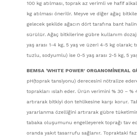
100 kg atılması, toprak az verimli ve hafif alk
kg atılması önerilir. Meyve ve diğer ağaç bitki
gelecek şekilde ağacın dört tarafına bant halin
sürülür. Ağaç bitkilerine gübre kullanım dozajı
yaş arası 1-4 kg, 5 yaş ve üzeri 4-5 kg olarak; 
tuzlu, sodyumlu) ise 0-5 yaş arası 2-5 kg, 5 yaş
BEMSA ‘WHITE POWER’ ORGANOMİNERAL GÜ
pH(toprak tansiyonu) derecesini nötralize eder
toprakları ıslah eder. Ürün verimini % 30 – % 4
artırarak bitkiyi don tehlikesine karşı korur.
yararlanma özelliğini artırarak gübre tüketim
tabaka oluşumunu engelleyerek toprağı tav ede
oranda yakıt tasarrufu sağlanır. Topraktaki faz