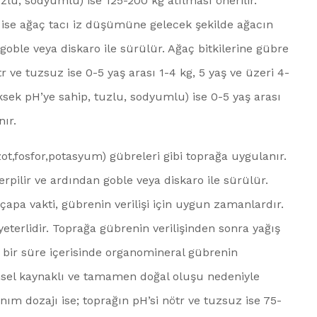
uzlu, sodyumlu) ise 125-200 kg atılması önerilir.
i ise ağaç tacı iz düşümüne gelecek şekilde ağacın
 goble veya diskaro ile sürülür. Ağaç bitkilerine gübre
r ve tuzsuz ise 0-5 yaş arası 1-4 kg, 5 yaş ve üzeri 4-
üksek pH’ye sahip, tuzlu, sodyumlu) ise 0-5 yaş arası
nır.
zot,fosfor,potasyum) gübreleri gibi toprağa uygulanır.
erpilir ve ardından goble veya diskaro ile sürülür.
apa vakti, gübrenin verilişi için uygun zamanlardır.
terlidir. Toprağa gübrenin verilişinden sonra yağış
 bir süre içerisinde organomineral gübrenin
el kaynaklı ve tamamen doğal oluşu nedeniyle
ım dozajı ise; toprağın pH’si nötr ve tuzsuz ise 75-