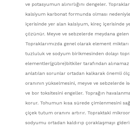
ve potasyumun alınırlığını dengeler. Toprakla
kalsiyum karbonat formunda olması nedeniyle
içerisinde yer alan kalsiyum, kireç içerisinde 
çözünür. Meyve ve sebzelerde meydana gelen ç
Topraklarımızda genel olarak element miktarı
tuzluluk ve sodyum birikmesinden dolayı topra
elementler(gübre)bitkiler tarafından alınamaz
anlatılan sorunlar ortadan kalkarak önemli ölçü
oranının yükselmesini, meyve ve sebzelerde is
ve bor toksitesini engeller. Toprağın havalanma
korur. Tohumun kısa sürede çimlenmesini sağlar
çiçek tutum oranını artırır. Topraktaki mikroorg
sodyumu ortadan kaldırıp çoraklaşmayı giderir