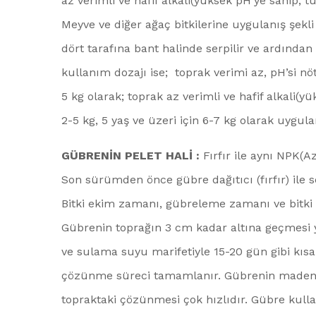
az verimli ve hafif alkali(yüksek pH’ye sahip, t
Meyve ve diğer ağaç bitkilerine uygulanış şekl
dört tarafına bant halinde serpilir ve ardından
kullanım dozajı ise; toprak verimi az, pH’si nöt
5 kg olarak; toprak az verimli ve hafif alkali(y
2-5 kg, 5 yaş ve üzeri için 6-7 kg olarak uygula
GÜBRENİN PELET HALİ :
Fırfır ile aynı NPK(A
Son sürümden önce gübre dağıtıcı (fırfır) ile s
Bitki ekim zamanı, gübreleme zamanı ve bitki ç
Gübrenin toprağın 3 cm kadar altına geçmesi ye
ve sulama suyu marifetiyle 15-20 gün gibi kısa
çözünme süreci tamamlanır. Gübrenin madens
topraktaki çözünmesi çok hızlıdır. Gübre kullan