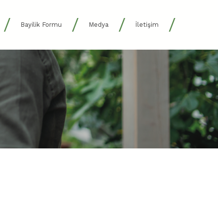
/
/
/
/
Bayilik Formu
Medya
İletişim