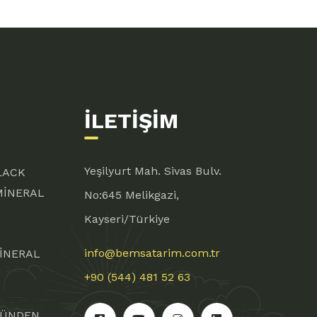
İLETIŞIM
Yeşilyurt Mah. Sivas Bulv.
LACK
MİNERAL
No:645 Melikgazi,
Kayseri/Türkiye
info@bemsatarim.com.tr
İNERAL
+90 (544) 481 52 63
NÜNDEN