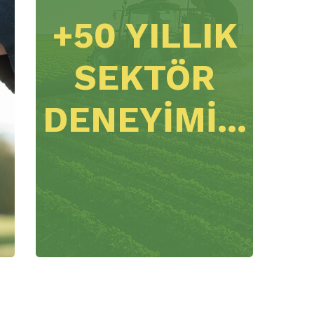
+50 YILLIK
SEKTÖR
DENEYIMI...