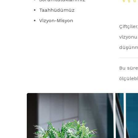
Taahhüdümüz
Vizyon-Misyon
Çiftçile
vizyonu
düşünme
Bu süre
ölçülebi