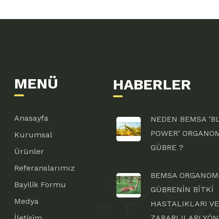
MENÜ
HABERLER
Anasayfa
NEDEN BEMSA ‘B
POWER’ ORGANO
Kurumsal
GÜBRE ?
Ürünler
Referanslarımız
BEMSA ORGANOM
Bayilik Formu
GÜBRENİN BİTKİ
Medya
HASTALIKLARI VE
İletişim
ZARARLILARI YÖ