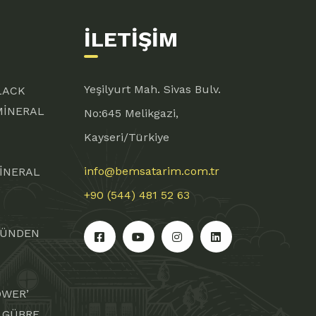
İLETIŞIM
Yeşilyurt Mah. Sivas Bulv.
LACK
MİNERAL
No:645 Melikgazi,
Kayseri/Türkiye
info@bemsatarim.com.tr
İNERAL
+90 (544) 481 52 63
NÜNDEN
OWER’
 GÜBRE