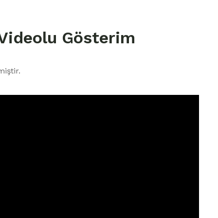
 Videolu Gösterim
iştir.