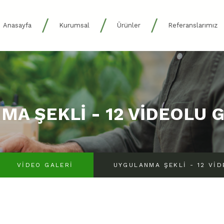
/
/
/
Anasayfa
Kurumsal
Ürünler
Referanslarımız
MA ŞEKLI - 12 VIDEOLU 
VIDEO GALERI
UYGULANMA ŞEKLI - 12 VI