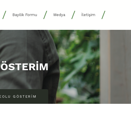
/
/
/
/
Bayilik Formu
Medya
İletişim
GÖSTERIM
DEOLU GÖSTERIM