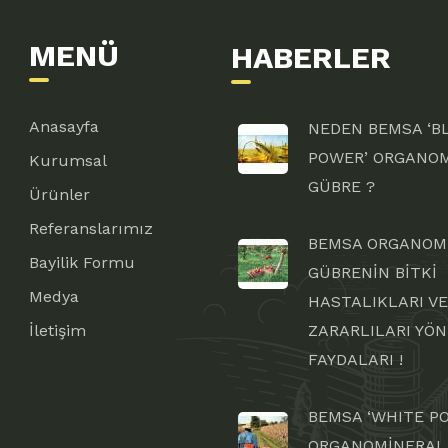
MENÜ
HABERLER
Anasayfa
NEDEN BEMSA ‘B
POWER’ ORGANO
Kurumsal
GÜBRE ?
Ürünler
Referanslarımız
BEMSA ORGANOM
Bayilik Formu
GÜBRENİN BİTKİ
Medya
HASTALIKLARI VE
İletişim
ZARARLILARI YÖ
FAYDALARI !
BEMSA ‘WHITE P
ORGANOMİNERAL