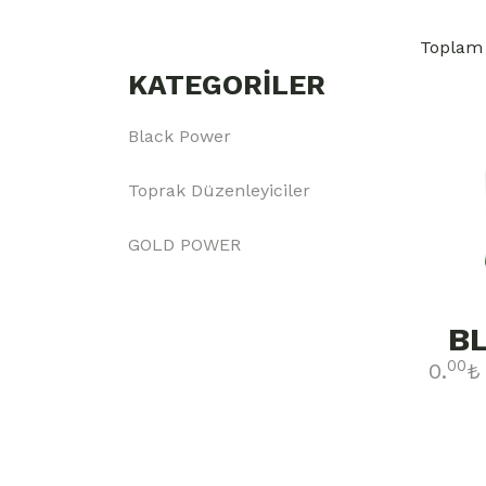
Toplam :
KATEGORILER
Black Power
Toprak Düzenleyiciler
GOLD POWER
B
00
0.
₺ 