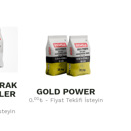
PRAK
GOLD POWER
LER
00
0.
₺ - Fiyat Teklifi İsteyin
İsteyin