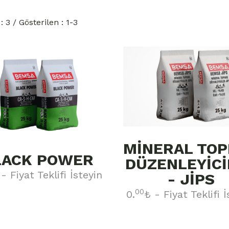
 3 / Gösterilen : 1-3
MİNERAL TO
LACK POWER
DÜZENLEYİCİ
- Fiyat Teklifi İsteyin
- JİPS
00
0.
₺ - Fiyat Teklifi 