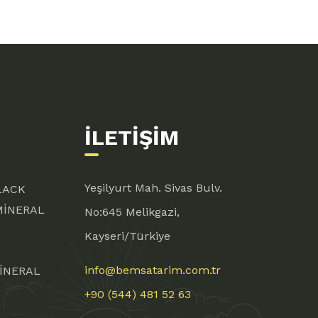
İLETIŞIM
Yeşilyurt Mah. Sivas Bulv.
LACK
MİNERAL
No:645 Melikgazi,
Kayseri/Türkiye
info@bemsatarim.com.tr
İNERAL
+90 (544) 481 52 63