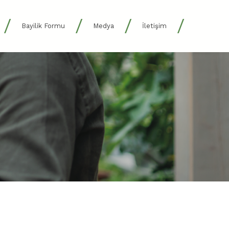
/
/
/
/
Bayilik Formu
Medya
İletişim